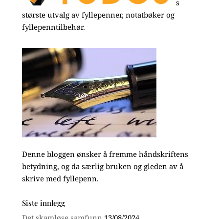
s
største utvalg av fyllepenner, notatbøker og
fyllepenntilbehør.
Denne bloggen ønsker å fremme håndskriftens
betydning, og da særlig bruken og gleden av å
skrive med fyllepenn.
Siste innlegg
Det skamløse samfunn
13/08/2024