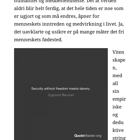
humanitet og medbestemmelse. Det at verden
aldri blir helt ferdig, at det hele tiden er noe som
er ugjort og som må endres, åpner for
menneskets inntreden og medvirkning i livet. Ja,
det uavklarte og usikre er på mange måter det fri
menneskets fødested.
Viten
skape
n,
med
all
sin
empir
iske
og
dedu
ktive
string