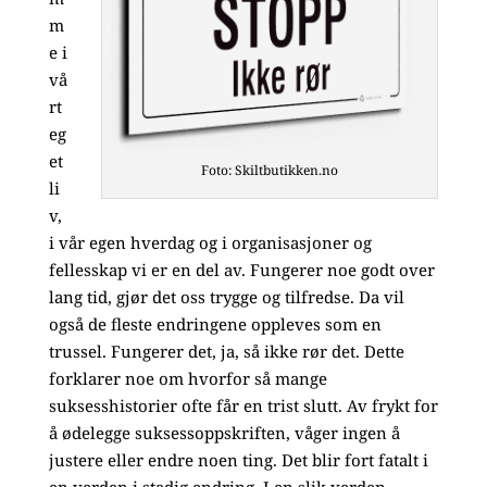
m
e i
vå
rt
eg
et
Foto: Skiltbutikken.no
li
v,
i vår egen hverdag og i organisasjoner og
fellesskap vi er en del av. Fungerer noe godt over
lang tid, gjør det oss trygge og tilfredse. Da vil
også de fleste endringene oppleves som en
trussel. Fungerer det, ja, så ikke rør det. Dette
forklarer noe om hvorfor så mange
suksesshistorier ofte får en trist slutt. Av frykt for
å ødelegge suksessoppskriften, våger ingen å
justere eller endre noen ting. Det blir fort fatalt i