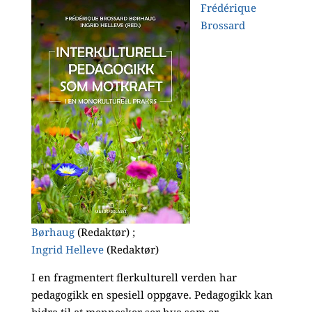
Frédérique
Brossard
Børhaug
(Redaktør) ;
Ingrid Helleve
(Redaktør)
I en fragmentert flerkulturell verden har
pedagogikk en spesiell oppgave. Pedagogikk kan
bidra til at mennesker ser hva som er