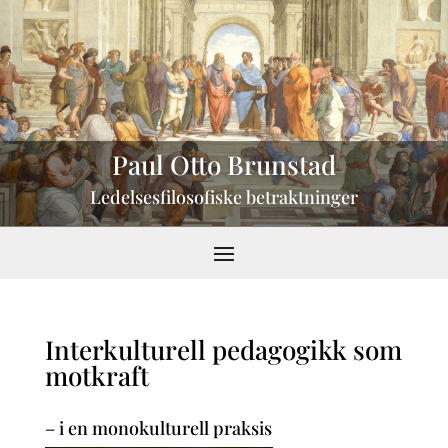
Paul Otto Brunstad
Ledelsesfilosofiske betraktninger
Interkulturell pedagogikk som
motkraft
– i en monokulturell praksis