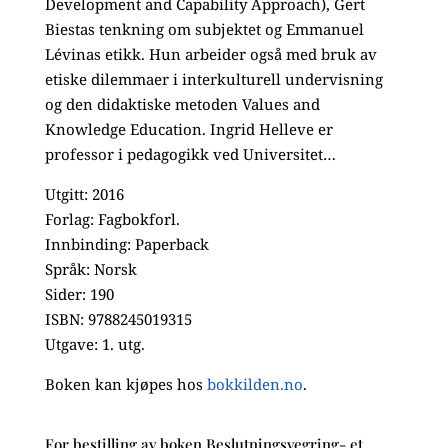
Development and Capability Approach), Gert
Biestas tenkning om subjektet og Emmanuel
Lévinas etikk. Hun arbeider også med bruk av
etiske dilemmaer i interkulturell undervisning
og den didaktiske metoden Values and
Knowledge Education. Ingrid Helleve er
professor i pedagogikk ved Universitet…
Utgitt: 2016
Forlag: Fagbokforl.
Innbinding: Paperback
Språk: Norsk
Sider: 190
ISBN: 9788245019315
Utgave: 1. utg.
Boken kan kjøpes hos
bokkilden.no
.
For bestilling av boken Beslutningsvegring- et