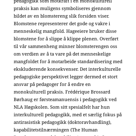
pedagogikk som motkraft i en monokulturell
praksis kan muligens symboliseres gjennom
bildet av en blomstereng slik forsiden viser.
Blomstene representerer det gode og vakre i
menneskelig mangfold. Hageeiere bruker disse
blomstene for å slippe å klippe plenen. Overført
til vår sammenheng minner blomsterengen oss
om verdien av å ta vare på det menneskelige
mangfoldet for å motarbeide standardisering med
ekskluderende konsekvenser. Det interkulturelle
pedagogiske perspektivet legger dermed et stort
ansvar på pedagoger for å endre en
monokulturell praksis. Frédérique Brossard
Børhaug er førsteamanuensis i pedagogikk ved
NLA Høgskolen. Som sitt spesialfelt har hun
interkulturell pedagogikk, med et særlig fokus på
antirasistisk pedagogikk (doktoravhandling),
kapabilitetstilnærmingen (The Human