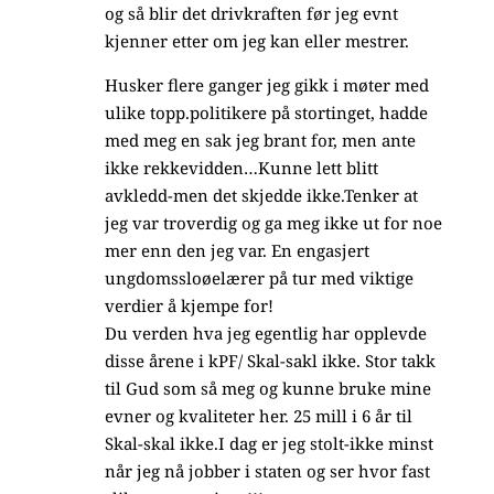
og så blir det drivkraften før jeg evnt
kjenner etter om jeg kan eller mestrer.
Husker flere ganger jeg gikk i møter med
ulike topp.politikere på stortinget, hadde
med meg en sak jeg brant for, men ante
ikke rekkevidden…Kunne lett blitt
avkledd-men det skjedde ikke.Tenker at
jeg var troverdig og ga meg ikke ut for noe
mer enn den jeg var. En engasjert
ungdomssloøelærer på tur med viktige
verdier å kjempe for!
Du verden hva jeg egentlig har opplevde
disse årene i kPF/ Skal-sakl ikke. Stor takk
til Gud som så meg og kunne bruke mine
evner og kvaliteter her. 25 mill i 6 år til
Skal-skal ikke.I dag er jeg stolt-ikke minst
når jeg nå jobber i staten og ser hvor fast