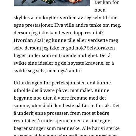
Det kan for
noen
skyldes at en knytter verdien av seg selv til sine
egne prestasjoner. Hva ville andre tenke om meg,
dersom jeg ikke kan levere topp resultat?
Hvordan skal jeg kunne tåle eller verdsette meg
selv, dersom jeg ikke er god nok? Selvforakten
ligger under som en truende mulighet. Det å
svikte sine idealer og de høyeste kravene, er å
svikte seg selv, men også andre.
Utfordringen for perfeksjonisten er å kunne
utholde det å være på vei mot målet. Kunne
begynne noe uten å være fremme med det
samme, uten å bli den beste på første forsøk. Det
å underkjenne prosessen frem mot et bedre
resultat er å underkjenne noen av sine egne
begrensninger som menneske. Alle har vi sterke
og svake sider, men vår verdi som menneske er