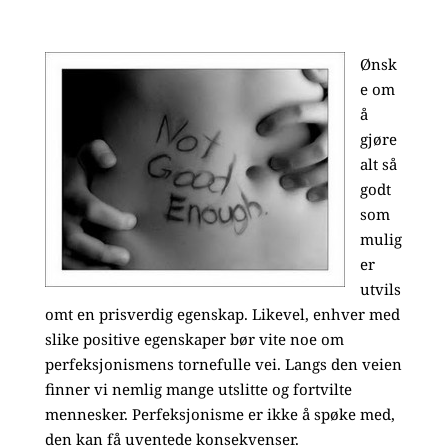
Ønsk
e om
å
gjøre
alt så
godt
som
mulig
er
utvils
omt en prisverdig egenskap. Likevel, enhver med
slike positive egenskaper bør vite noe om
perfeksjonismens tornefulle vei. Langs den veien
finner vi nemlig mange utslitte og fortvilte
mennesker. Perfeksjonisme er ikke å spøke med,
den kan få uventede konsekvenser.