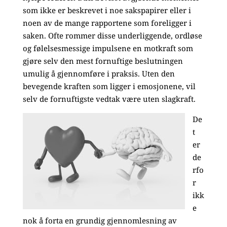
som ikke er beskrevet i noe sakspapirer eller i
noen av de mange rapportene som foreligger i
saken. Ofte rommer disse underliggende, ordløse
og følelsesmessige impulsene en motkraft som
gjøre selv den mest fornuftige beslutningen
umulig å gjennomføre i praksis. Uten den
bevegende kraften som ligger i emosjonene, vil
selv de fornuftigste vedtak være uten slagkraft.
De
t
er
de
rfo
r
ikk
e
nok å forta en grundig gjennomlesning av