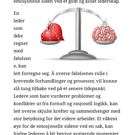
emosjonelle siden ved et godt og klokt lederskap.
En
leder
som
ikke
regner
med
følelsen
e, kan
lett forregne seg. Å overse følelsenes rolle i
krevende forhandlinger og prosesser, vil kunne
slå tung tilbake ved på et senere tidspunkt.
Ledere som bare vurderer problemer og
konflikter ut fra fornuft og rasjonell logikk, kan
lett overse skjulte krefter og sammenhenger med
stor betydning for det videre arbeidet. Et våkent
øye for de emosjonelle sidene ved en sak, kan
hjelpe lederen å bli bevisst avgjørnde momenter