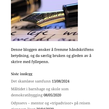
Denne bloggen ønsker å fremme håndskriftens
betydning, og da særlig bruken og gleden av å
skrive med fyllepenn.
Siste innlegg
Det skamløse samfunn
13/08/2024
Måltidet i barnhage og skole som
demokratibygging
08/05/2020
Odyssevs – mentor og «tripadvisor» på reisen
gjennom livet
30/04/2020