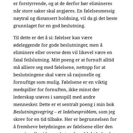
er forstyrrende, og at de derfor bør elimineres
når store saker skal avgjøres. En følelsesmessig
nøytral og distansert holdning, vil da gi det beste
grunnlaget for en god beslutning.
Til dette er det å si: følelser kan være
ødeleggende for gode beslutninger, men å
eliminere eller overse dem vil likevel være en
fatal feilslutning. Mitt poeng er at fornuft alltid
må alliere seg med følelsene, nettopp for at
beslutningene skal være så rasjonelle og
fornuftige som mulig. Følelsene er en viktig
medspiller for fornuften, ikke minst der
lederskap utøves i samspill med andre
mennesker. Dette er et sentralt poeng i min bok
Beslutningsvegring – et ledelsesproblem
, som jeg
skrev for en tid tilbake. Her er begrunnelsen for
å fremheve betydningen av følelsene eller den