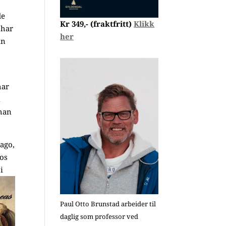
de
Kr 349,- (fraktfritt)
Klikk
 har
her
in
har
l
 han
ago,
pos
i
Paul Otto Brunstad arbeider til
daglig som professor ved