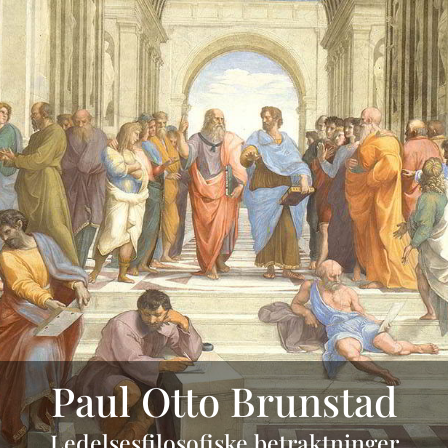
Paul Otto Brunstad
Ledelsesfilosofiske betraktninger