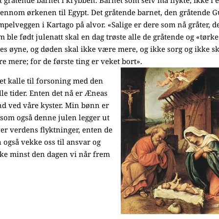
et gråtende barnet i krybben. Barnet som selv må flykte, ikke i 
gjennom ørkenen til Egypt. Det gråtende barnet, den gråtende 
mpelveggen i Kartago på alvor. «Salige er dere som nå gråter, d
 ble født julenatt skal en dag trøste alle de gråtende og «tørke
res øyne, og døden skal ikke være mere, og ikke sorg og ikke s
e mere; for de første ting er veket bort».
t kalle til forsoning med den
lle tider. Enten det nå er Æneas
and ved våre kyster. Min bønn er
m som også denne julen legger ut
ver verdens flyktninger, enten de
 også vekke oss til ansvar og
kke minst den dagen vi når frem