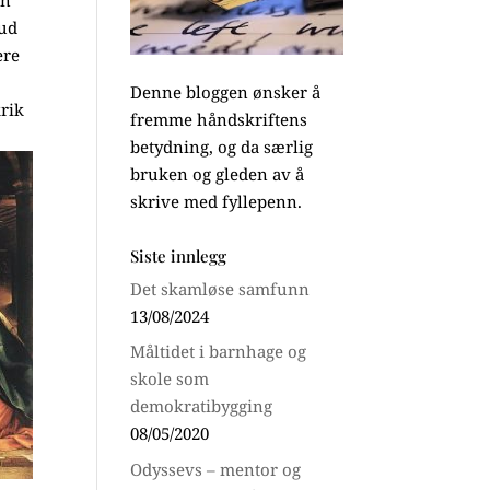
en
Gud
ere
Denne bloggen ønsker å
krik
fremme håndskriftens
betydning, og da særlig
bruken og gleden av å
skrive med fyllepenn.
Siste innlegg
Det skamløse samfunn
13/08/2024
Måltidet i barnhage og
skole som
demokratibygging
08/05/2020
Odyssevs – mentor og