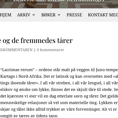
HJEM
ARKIV
BØKER
PRESSE
KONTAKT ME
 og de fremmedes tårer
GSKOMMENTAREN
|
0 kommentarer
“Lacrimae rerum” – ordene står malt på veggen til Juno-tempel
Kartago i Nord-Afrika. Det er latinsk og kan oversettes med «a
tings iboende tårer». I all vår streben, i all vår lengsel, i all vå
elskov og ønske om lykke, finnes det en skjult tåre til stede. S
det kjæreste vi eier vil en dag etterlate savn og tårer. Det gjeld
menneskelige relasjoner så vel som materielle ting. Lykken er
skjør og tåler ikke alltid trykket av våre forventinger. Alt vi er
omgitt av tæres av tidens tann.