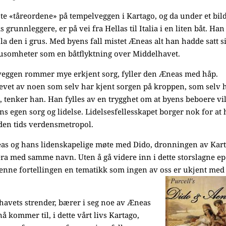
e «tåreordene» på tempelveggen i Kartago, og da under et bil
grunnleggere, er på vei fra Hellas til Italia i en liten båt. Han
 la den i grus. Med byens fall mistet Æneas alt han hadde satt s
 grusomheter som en båtflyktning over Middelhavet.
 veggen rommer mye erkjent sorg, fyller den Æneas med håp.
vet av noen som selv har kjent sorgen på kroppen, som selv 
te, tenker han. Han fylles av en trygghet om at byens beboere vi
ns egen sorg og lidelse. Lidelsesfellesskapet borger nok for at
 i den tids verdensmetropol.
as og hans lidenskapelige møte med Dido, dronningen av Kart
era med samme navn. Uten å gå videre inn i dette storslagne e
nne fortellingen en tematikk som ingen av oss er ukjent med 
lhavets strender, bærer i seg noe av Æneas
 kommer til, i dette vårt livs Kartago,