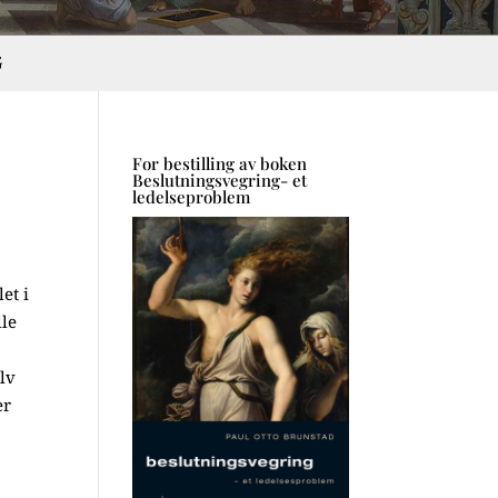
G
For bestilling av boken
Beslutningsvegring- et
ledelseproblem
et i
lle
r
elv
er