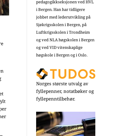
pedagogikkseksjonen ved HVL
i Bergen. Han har tidligere
jobbet med lederutvikling på
Sjøkrigsskolen i Bergen, på
Luftkrigsskolen i Trondheim
og ved NLA høgskolen i Bergen
re
og ved VID vitenskaplige
høgskole i Bergen og i Oslo.
en
g
Norges største utvalg av
fyllepenner, notatbøker og
et
fyllepenntilbehør.
ylt
per
mer