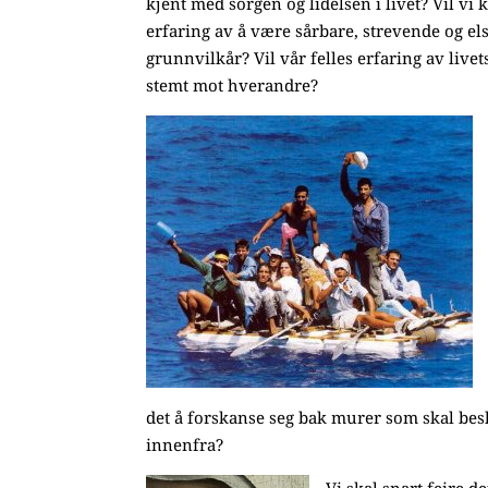
kjent med sorgen og lidelsen i livet? Vil vi
erfaring av å være sårbare, strevende og e
grunnvilkår? Vil vår felles erfaring av livet
stemt mot hverandre?
det å forskanse seg bak murer som skal bes
innenfra?