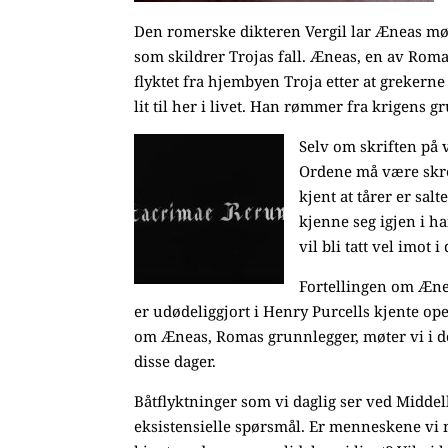
Den romerske dikteren Vergil lar Æneas møt
som skildrer Trojas fall. Æneas, en av Romas 
flyktet fra hjembyen Troja etter at grekerne
lit til her i livet. Han rømmer fra krigens
Selv om skriften på
Ordene må være skre
kjent at tårer er sal
kjenne seg igjen i ha
vil bli tatt vel imot
Fortellingen om Æne
er udødeliggjort i Henry Purcells kjente op
om Æneas, Romas grunnlegger, møter vi i de
disse dager.
Båtflyktninger som vi daglig ser ved Midde
eksistensielle spørsmål. Er menneskene vi nå