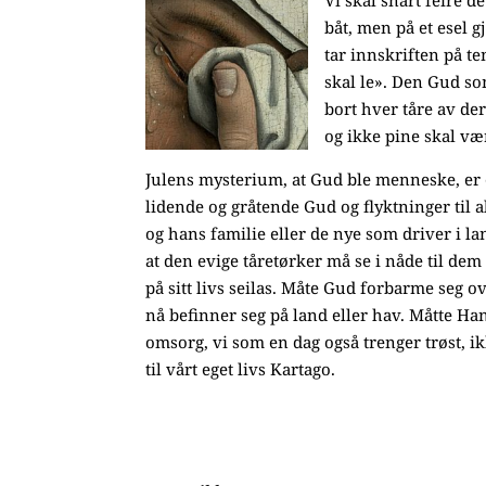
Vi skal snart feire d
båt, men på et esel 
tar innskriften på te
skal le». Den Gud som
bort hver tåre av de
og ikke pine skal vær
Julens mysterium, at Gud ble menneske, er e
lidende og gråtende Gud og flyktninger til a
og hans familie eller de nye som driver i l
at den evige tåretørker må se i nåde til de
på sitt livs seilas. Måte Gud forbarme seg o
nå befinner seg på land eller hav. Måtte Han
omsorg, vi som en dag også trenger trøst, i
til vårt eget livs Kartago.