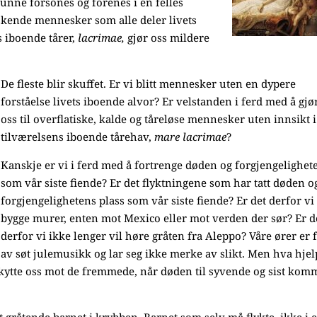
 kunne forsones og forenes i en felles
lskende mennesker som alle deler livets
s iboende tårer,
lacrimae,
gjør oss mildere
De fleste blir skuffet. Er vi blitt mennesker uten en dypere
forståelse livets iboende alvor? Er velstanden i ferd med å gjø
oss til overflatiske, kalde og tåreløse mennesker uten innsikt i
tilværelsens iboende tårehav,
mare lacrimae
?
Kanskje er vi i ferd med å fortrenge døden og forgjengelighet
som vår siste fiende? Er det flyktningene som har tatt døden o
forgjengelighetens plass som vår siste fiende? Er det derfor vi
bygge murer, enten mot Mexico eller mot verden der sør? Er d
derfor vi ikke lenger vil høre gråten fra Aleppo? Våre ører er f
av søt julemusikk og lar seg ikke merke av slikt. Men hva hjel
kytte oss mot de fremmede, når døden til syvende og sist kom