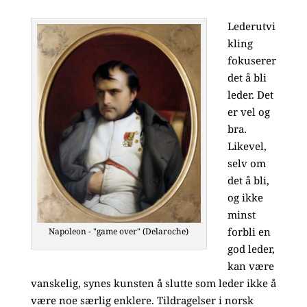
Lederutvi
kling
fokuserer
det å bli
leder. Det
er vel og
bra.
Likevel,
selv om
det å bli,
og ikke
minst
forbli en
Napoleon - "game over" (Delaroche)
god leder,
kan være
vanskelig, synes kunsten å slutte som leder ikke å
være noe særlig enklere. Tildragelser i norsk