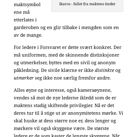
maktsymbol
Ikaros - fallet fra maktens tinder
ene må
etterlates i
garderoben og en glir tilbake i mengden som en
av de mange.
For ledere i Forsvaret er dette svært konkret. Der
må uniformen, med de skinnende distinksjoner
og utmerkelser, byttes med en sivil og anonym
påkledning. De sivile klærne er ikke
distinkte
og
utmerker
seg ikke noe særlig fremfor andre.
Alles øyne og interesse, også kameraøynene,
vendes så mot de nye lederne ikledd som de er
maktens stadig skiftende privilegier. Nå er det
deres tur til å stige ut av anonymitetens mørke. Vi
skal huske at dess større noe er, dess lenger og
mørkere vil også skyggene være. De største
ledere er de som kaster de lengste skyggene. Når