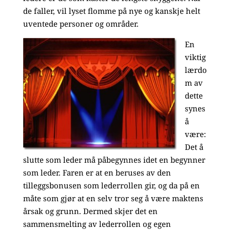
de faller, vil lyset flomme på nye og kanskje helt
uventede personer og områder.
En
viktig
lærdo
m av
dette
synes
å
være:
Det å
slutte som leder må påbegynnes idet en begynner
som leder. Faren er at en beruses av den
tilleggsbonusen som lederrollen gir, og da på en
måte som gjør at en selv tror seg å være maktens
årsak og grunn. Dermed skjer det en
sammensmelting av lederrollen og egen