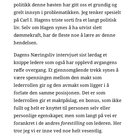
politikk denne høsten har gitt oss et grundig og
grelt innsyn i problematikken. Jeg tenker spesielt
på Carl I. Hagens triste sorti fra et langt politisk
liv. Selv om Hagen synes å ha utvist slett
dømmekraft, har de fleste noe å lære av denne
hendelsen.
Dagens Næringsliv intervjuet sist lørdag et
knippe ledere som også har opplevd avgangens
røffe overgang. Et gjennomgående trekk synes å
være spenningen mellom den makt som
lederrollen gir og den avmakt som ligger i å
forlate den samme posisjonen. Det er som
lederrollen gir et maktpåslag, en bonus, som ikke
fullt og helt er knyttet til personen selv eller
personlige egenskaper, men som langt på vei er
forankret i de andres
forestilling
om lederen. Her
tror jeg vi er inne ved noe helt vesentlig.