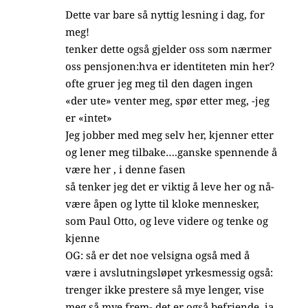
Dette var bare så nyttig lesning i dag, for
meg!
tenker dette også gjelder oss som nærmer
oss pensjonen:hva er identiteten min her?
ofte gruer jeg meg til den dagen ingen
«der ute» venter meg, spør etter meg, -jeg
er «intet»
Jeg jobber med meg selv her, kjenner etter
og lener meg tilbake….ganske spennende å
være her , i denne fasen
så tenker jeg det er viktig å leve her og nå-
være åpen og lytte til kloke mennesker,
som Paul Otto, og leve videre og tenke og
kjenne
OG: så er det noe velsigna også med å
være i avslutningsløpet yrkesmessig også:
trenger ikke prestere så mye lenger, vise
meg så mye frem- det er også befriende, ja