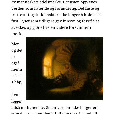
av menneskets adelsmerke. I angsten oppleves
verden som flytende og foranderlig. Det faste og
fortrøstningsfulle makter ikke lenger å holde oss
fast. Lyset som tidligere gav innsyn og forståelse
svekkes og gjør at veien videre forsvinner i
mørket.
Men,
og det
er
også
menn
esket
s håp,
i
dette
ligger
altså mulighetene. Siden verden ikke lenger er
som den var, kan den bli til noe nytt, ja, endatil