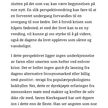
slutten på det som var, kan være begynnelsen på
noe nytt. En slik perspektivendring kan føre til at
en forventet undergang forvandles til en
overgang til noe bedre. Det å forstå krisen som
håpets fødested, et sted der livet kan ta en ny
vending, vil kunne gi oss styrke til å gå videre,
også de dagene da livet oppleves som sårest og
vanskeligst.
I dette perspektivet ligger ingen underkjennelse
av faren eller smerten som hefter ved enhver
krise. Det er heller ingen
quick-fix
løsning fra
dagens alternative livssynsmarked eller billig
tenk-positivt–
terapi fra populærpsykologiens
bokhyller. Nei, dette er dyrekjøpte erfaringer fra
menneskers møte med makter og krefter de selv
ikke rår med. Søren Kierkegaard har sett dypere
inn i dette enn de fleste. Han ser angsten som noe