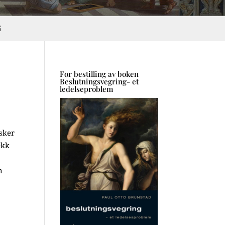
G
For bestilling av boken
Beslutningsvegring- et
ledelseproblem
sker
ekk
n