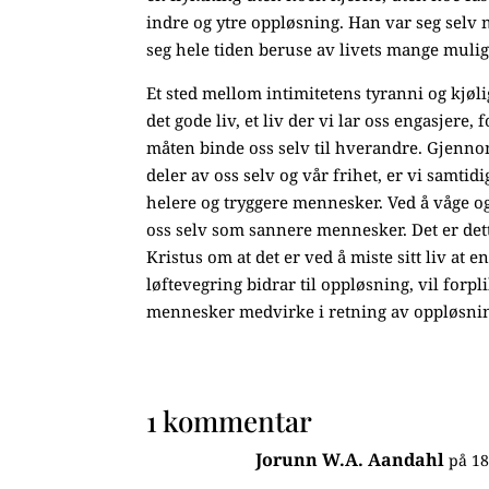
indre og ytre oppløsning. Han var seg selv n
seg hele tiden beruse av livets mange muli
Et sted mellom intimitetens tyranni og kjøli
det gode liv, et liv der vi lar oss engasjere,
måten binde oss selv til hverandre. Gjennom
deler av oss selv og vår frihet, er vi samti
helere og tryggere mennesker. Ved å våge og
oss selv som sannere mennesker. Det er det
Kristus om at det er ved å miste sitt liv at 
løftevegring bidrar til oppløsning, vil forpl
mennesker medvirke i retning av oppløsnin
1 kommentar
Jorunn W.A. Aandahl
på 18