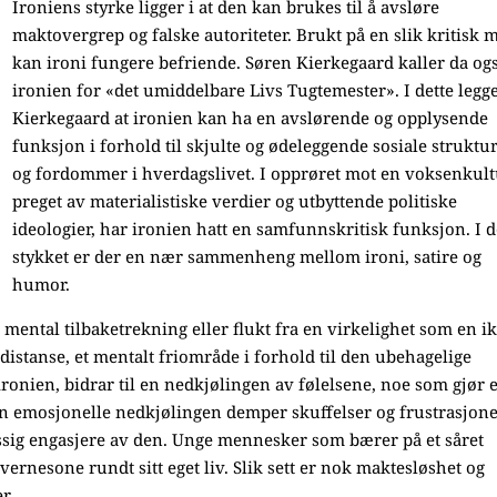
Ironiens styrke ligger i at den kan brukes til å avsløre
maktovergrep og falske autoriteter. Brukt på en slik kritisk m
kan ironi fungere befriende. Søren Kierkegaard kaller da og
ironien for «det umiddelbare Livs Tugtemester». I dette legg
Kierkegaard at ironien kan ha en avslørende og opplysende
funksjon i forhold til skjulte og ødeleggende sosiale struktu
og fordommer i hverdagslivet. I opprøret mot en voksenkul
preget av materialistiske verdier og utbyttende politiske
ideologier, har ironien hatt en samfunnskritisk funksjon. I d
stykket er der en nær sammenheng mellom ironi, satire og
humor.
mental tilbaketrekning eller flukt fra en virkelighet som en i
distanse, et mentalt friområde i forhold til den ubehagelige
ironien, bidrar til en nedkjølingen av følelsene, noe som gjør 
en emosjonelle nedkjølingen demper skuffelser og frustrasjone
essig engasjere av den. Unge mennesker som bærer på et såret
ernesone rundt sitt eget liv. Slik sett er nok maktesløshet og
r.