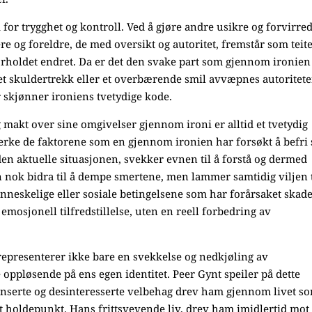
for trygghet og kontroll. Ved å gjøre andre usikre og forvirred
re og foreldre, de med oversikt og autoritet, fremstår som teit
rholdet endret. Da er det den svake part som gjennom ironien
 et skuldertrekk eller et overbærende smil avvæpnes autoritete
r skjønner ironiens tvetydige kode.
g makt over sine omgivelser gjennom ironi er alltid et tvetydig
terke de faktorene som en gjennom ironien har forsøkt å befri 
 den aktuelle situasjonen, svekker evnen til å forstå og dermed
n nok bidra til å dempe smertene, men lammer samtidig viljen t
enneskelige eller sosiale betingelsene som har forårsaket skad
emosjonell tilfredstillelse, uten en reell forbedring av
 representerer ikke bare en svekkelse og nedkjøling av
 oppløsende på ens egen identitet. Peer Gynt speiler på dette
stanserte og desinteresserte velbehag drev ham gjennom livet s
t holdepunkt. Hans frittsvevende liv, drev ham imidlertid mot