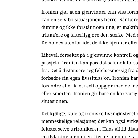
Ironien gjør at en gjenvinner enn viss form 
kan en selv bli situasjonens herre. Når lære
dumme og ikke forstår noen ting, er maktfo
triumfere og latterliggjøre den sterke. Med
De holdes utenfor idet de ikke kjenner elle
Likevel, forsøket på å gjenvinne kontroll o
prosjekt. Ironien kan paradoksalt nok fors
fra. Det å distansere seg følelsesmessig fra
forbedre sin egen livssituasjon. Ironien ka
forandre eller ta et reelt oppgjør med de m
eller smerten. Ironien gir bare en kortvarig 
situasjonen.
Det kjølige, kule og ironiske livsmønsteret
menneskelige relasjoner, det kan også virke
feltetet selve urironikeren. Hans alltid di
en flyktning uten noen kjerne, uten noe fas