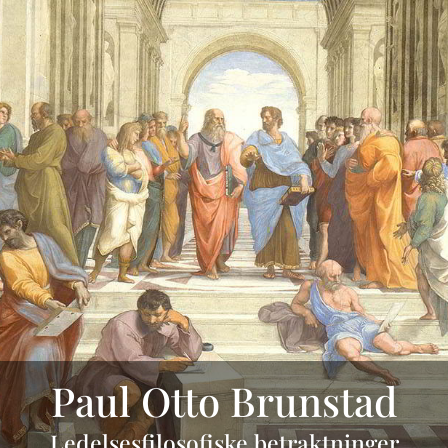
Paul Otto Brunstad
Ledelsesfilosofiske betraktninger