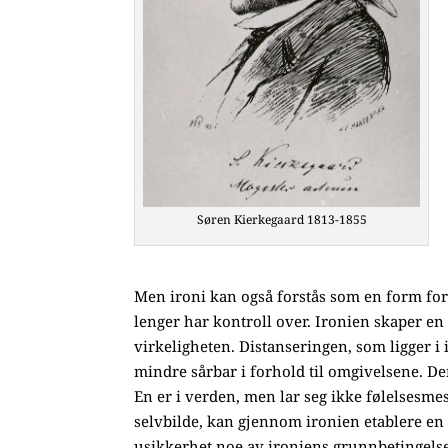
Søren Kierkegaard 1813-1855
Men ironi kan også forstås som en form for 
lenger har kontroll over. Ironien skaper en 
virkeligheten. Distanseringen, som ligger i 
mindre sårbar i forhold til omgivelsene. D
En er i verden, men lar seg ikke følelsesm
selvbilde, kan gjennom ironien etablere en v
usikkerhet noe av ironiens grunnbetingelse