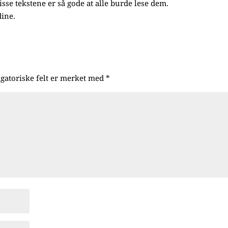
sse tekstene er så gode at alle burde lese dem.
dine.
igatoriske felt er merket med
*