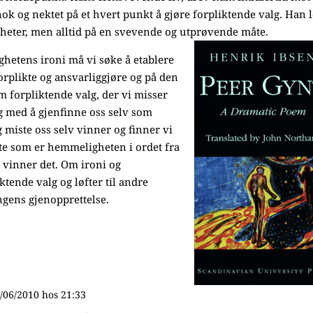
ok og nektet på et hvert punkt å gjøre forpliktende valg. Han l
gheter, men alltid på en svevende og utprøvende måte.
ghetens ironi må vi søke å etablere
 forplikte og ansvarliggjøre og på den
 forpliktende valg, der vi misser
dig med å gjenfinne oss selv som
 miste oss selv vinner og finner vi
te som er hemmeligheten i ordet fra
en vinner det. Om ironi og
iktende valg og løfter til andre
gens gjenopprettelse.
/06/2010 hos 21:33