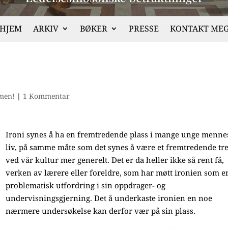
HJEM
ARKIV
BØKER
PRESSE
KONTAKT ME
men!
|
1 Kommentar
Ironi synes å ha en fremtredende plass i mange unge menne
liv, på samme måte som det synes å være et fremtredende tr
ved vår kultur mer generelt. Det er da heller ikke så rent få,
verken av lærere eller foreldre, som har møtt ironien som e
problematisk utfordring i sin oppdrager- og
undervisningsgjerning. Det å underkaste ironien en noe
nærmere undersøkelse kan derfor vær på sin plass.