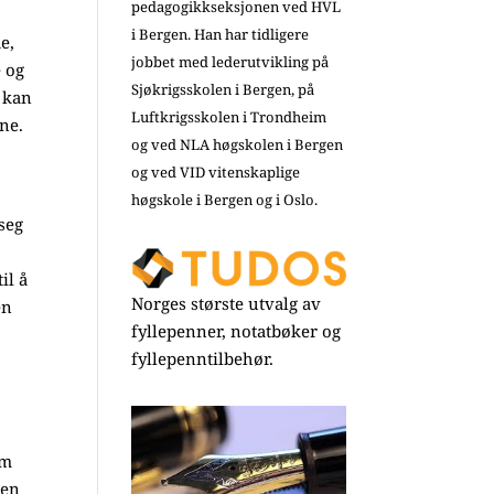
pedagogikkseksjonen ved HVL
i Bergen. Han har tidligere
e,
jobbet med lederutvikling på
e og
Sjøkrigsskolen i Bergen, på
 kan
Luftkrigsskolen i Trondheim
ne.
og ved NLA høgskolen i Bergen
og ved VID vitenskaplige
høgskole i Bergen og i Oslo.
seg
il å
Norges største utvalg av
en
fyllepenner, notatbøker og
fyllepenntilbehør.
om
 en