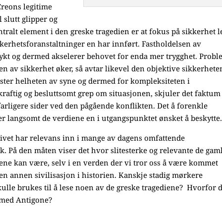
Creons legitime
l slutt glipper og
tralt element i den greske tragedien er at fokus på sikkerhet l
ikkerhetsforanstaltninger en har innført. Fastholdelsen av
frykt og dermed akselerer behovet for enda mer trygghet. Probl
n av sikkerhet øker, så avtar likevel den objektive sikkerhete
ister helheten av syne og dermed for kompleksiteten i
kraftig og besluttsomt grep om situasjonen, skjuler det faktum
 farligere sider ved den pågående konflikten. Det å forenkle
er langsomt de verdiene en i utgangspunktet ønsket å beskytte
tivet har relevans inn i mange av dagens omfattende
ak. På den måten viser det hvor slitesterke og relevante de gam
iene kan være, selv i en verden der vi tror oss å være kommet
n annen sivilisasjon i historien. Kanskje stadig mørkere
ulle brukes til å lese noen av de greske tragediene? Hvorfor 
 med Antigone?