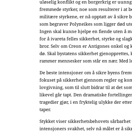
uløselig konflikt og en borgerkrig er uunn
fremmede styrker, noe som resulterer i at b
militære styrkene, er nå opptatt av å sikre
som begraver Polyneikes som ligger død uten
Ingen skal kunne hjelpe en fiende uten å m
for å ivareta felles sikkerhet, styrke og sla
bror. Selv om Creon er Antigones onkel og
dø. Skal bystatens sikkerhet gjenopprettes, 
rammer mennesker som står en nær. Med lov
De beste intensjoner om å sikre byens fremtid
fokuset på sikkerhet gjennom regler og k
lovgivning, som til slutt bidrar til at det so
likevel går tapt. Den dramatiske fortellinge
tragedier gjør, i en fryktelig ulykke der ette
taper.
Stykket viser sikkerhetsbehovets sårbarhet 
intensjoners svakhet, selv nå målet er å sik