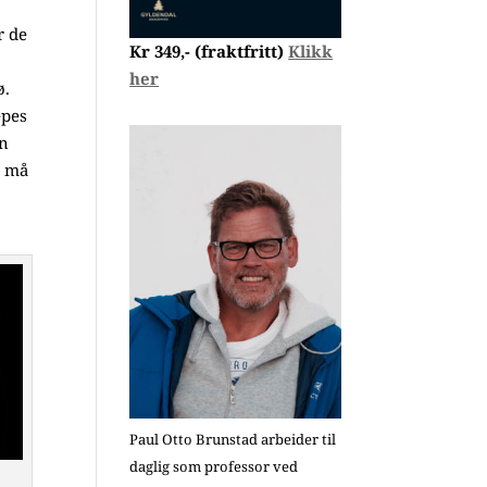
r de
Kr 349,- (fraktfritt)
Klikk
her
ø.
epes
in
n må
Paul Otto Brunstad arbeider til
daglig som professor ved