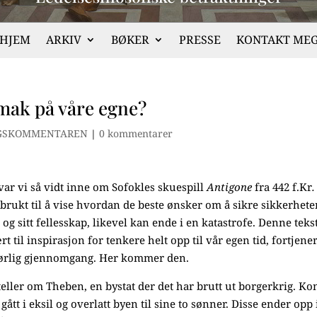
HJEM
ARKIV
BØKER
PRESSE
KONTAKT ME
smak på våre egne?
GSKOMMENTAREN
|
0 kommentarer
 var vi så vidt inne om Sofokles skuespill
Antigone
fra 442 f.Kr
.
 brukt til å vise hvordan de beste ønsker om å sikre sikkerhet
v og sitt fellesskap, likevel kan ende i en katastrofe. Denne teks
t til inspirasjon for tenkere helt opp til vår egen tid, fortjene
tførlig gjennomgang. Her kommer den.
teller om Theben, en bystat der det har brutt ut borgerkrig. Ko
gått i eksil og overlatt byen til sine to sønner. Disse ender opp 