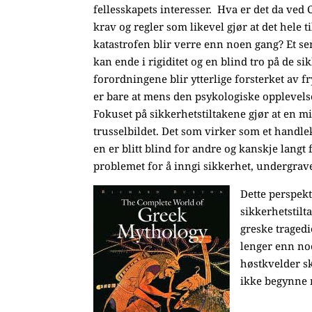
fellesskapets interesser. Hva er det da ved 
krav og regler som likevel gjør at det hele ti
katastrofen blir verre enn noen gang? Et sen
kan ende i rigiditet og en blind tro på de s
forordningene blir ytterlige forsterket av 
er bare at mens den psykologiske opplevelse
Fokuset på sikkerhetstiltakene gjør at en m
trusselbildet. Det som virker som et handle
en er blitt blind for andre og kanskje langt
problemet for å inngi sikkerhet, undergrav
Dette perspek
sikkerhetstilt
greske traged
lenger enn noe
høstkvelder sk
ikke begynne