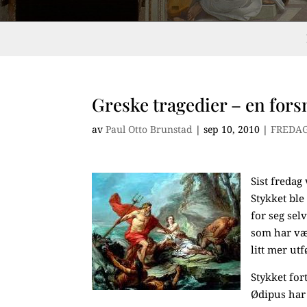
Greske tragedier – en for
av
Paul Otto Brunstad
|
sep 10, 2010
|
FREDA
Sist fredag
Stykket ble
for seg sel
som har vær
litt mer u
Stykket for
Ødipus har 