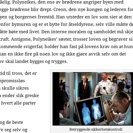
gåelig. Polyneikes, den ene av brødrene angriper byen med
egge brødrene blir drept. Creon, den nye kongen og lederen fo
 byen og borgernes fremtid. Han utsteder en lov som sier at den
for bymuren og er et bytte for åtseldyrene, selv ville måtte d
åtte bøte med livet. Den interne moralen og samholdet må skj
gkraft. Antigone, Polyneikes’ søster, trosser loven og begraver s
 kommende svigerfar, holder han fast på lovens krav om at hu
kan en ikke fire på noen lov og ikke gjøre avvik selv om det
 skal landet bygges og trygges.
 til tross, det er
ompromissløs
m skulle sikres
n ender slik greske
r hvert alle parter
og de beste
re seg selv og
Betryggende sikkerhetskontroll