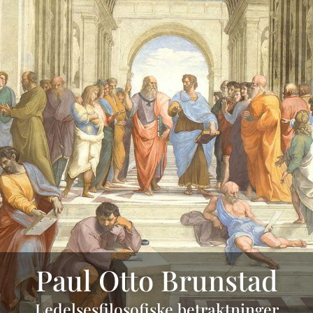
Paul Otto Brunstad
Ledelsesfilosofiske betraktninger