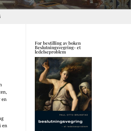
G
For bestilling av boken
Beslutningsvegring- et
ledelseproblem
en
ten,
r en
ng
i en