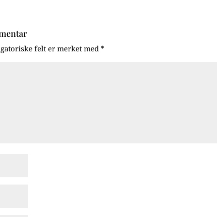
mmentar
igatoriske felt er merket med
*