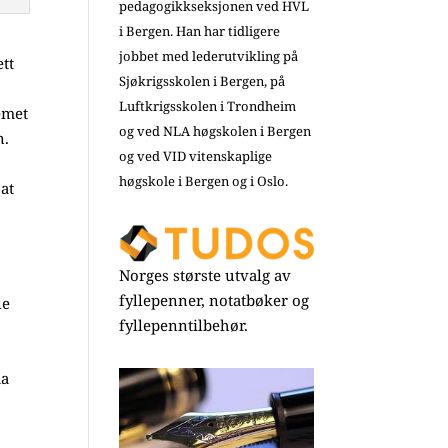
pedagogikkseksjonen ved HVL
i Bergen. Han har tidligere
jobbet med lederutvikling på
ett
Sjøkrigsskolen i Bergen, på
Luftkrigsskolen i Trondheim
emet
og ved NLA høgskolen i Bergen
n.
og ved VID vitenskaplige
høgskole i Bergen og i Oslo.
 at
.
Norges største utvalg av
fyllepenner, notatbøker og
le
fyllepenntilbehør.
da