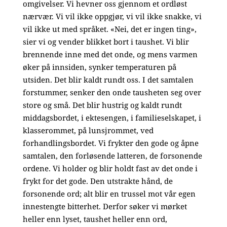
omgivelser. Vi hevner oss gjennom et ordløst
nærvær. Vi vil ikke oppgjør, vi vil ikke snakke, vi
vil ikke ut med språket. «Nei, det er ingen ting»,
sier vi og vender blikket bort i taushet. Vi blir
brennende inne med det onde, og mens varmen
øker på innsiden, synker temperaturen på
utsiden. Det blir kaldt rundt oss. I det samtalen
forstummer, senker den onde tausheten seg over
store og små. Det blir hustrig og kaldt rundt
middagsbordet, i ektesengen, i familieselskapet, i
klasserommet, på lunsjrommet, ved
forhandlingsbordet. Vi frykter den gode og åpne
samtalen, den forløsende latteren, de forsonende
ordene. Vi holder og blir holdt fast av det onde i
frykt for det gode. Den utstrakte hånd, de
forsonende ord; alt blir en trussel mot vår egen
innestengte bitterhet. Derfor søker vi mørket
heller enn lyset, taushet heller enn ord,