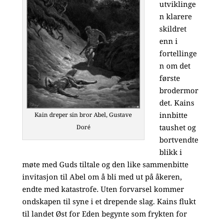
utviklinge
n klarere
skildret
enn i
fortellinge
n om det
første
brodermor
det. Kains
innbitte
Kain dreper sin bror Abel, Gustave
taushet og
Doré
bortvendte
blikk i
møte med Guds tiltale og den like sammenbitte
invitasjon til Abel om å bli med ut på åkeren,
endte med katastrofe. Uten forvarsel kommer
ondskapen til syne i et drepende slag. Kains flukt
til landet Øst for Eden begynte som frykten for