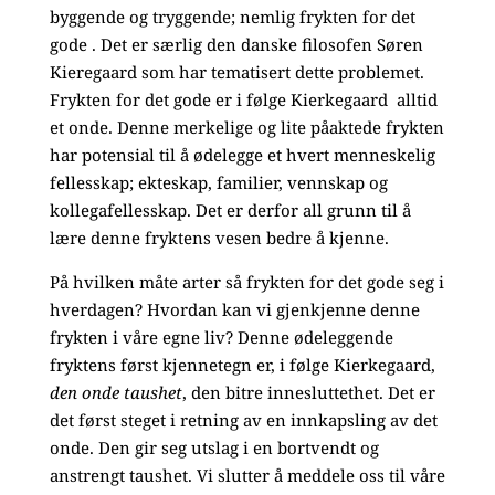
byggende og tryggende; nemlig frykten for det
gode . Det er særlig den danske filosofen Søren
Kieregaard som har tematisert dette problemet.
Frykten for det gode er i følge Kierkegaard alltid
et onde. Denne merkelige og lite påaktede frykten
har potensial til å ødelegge et hvert menneskelig
fellesskap; ekteskap, familier, vennskap og
kollegafellesskap. Det er derfor all grunn til å
lære denne fryktens vesen bedre å kjenne.
På hvilken måte arter så frykten for det gode seg i
hverdagen? Hvordan kan vi gjenkjenne denne
frykten i våre egne liv? Denne ødeleggende
fryktens først kjennetegn er, i følge Kierkegaard,
den onde taushet
, den bitre innesluttethet. Det er
det først steget i retning av en innkapsling av det
onde. Den gir seg utslag i en bortvendt og
anstrengt taushet. Vi slutter å meddele oss til våre