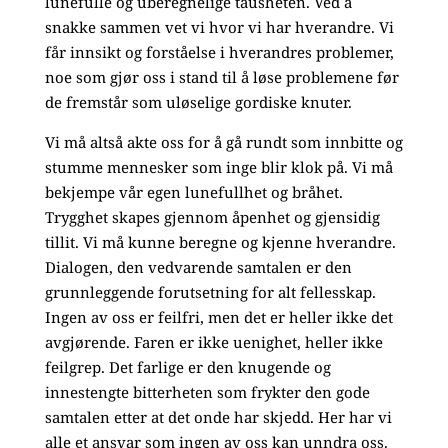
lunefulle og uberegnelige tausheten. Ved å
snakke sammen vet vi hvor vi har hverandre. Vi
får innsikt og forståelse i hverandres problemer,
noe som gjør oss i stand til å løse problemene før
de fremstår som uløselige gordiske knuter.
Vi må altså akte oss for å gå rundt som innbitte og
stumme mennesker som inge blir klok på. Vi må
bekjempe vår egen lunefullhet og bråhet.
Trygghet skapes gjennom åpenhet og gjensidig
tillit. Vi må kunne beregne og kjenne hverandre.
Dialogen, den vedvarende samtalen er den
grunnleggende forutsetning for alt fellesskap.
Ingen av oss er feilfri, men det er heller ikke det
avgjørende. Faren er ikke uenighet, heller ikke
feilgrep. Det farlige er den knugende og
innestengte bitterheten som frykter den gode
samtalen etter at det onde har skjedd. Her har vi
alle et ansvar som ingen av oss kan unndra oss.