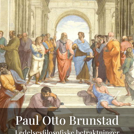
Paul Otto Brunstad
Ledelsesfilosofiske betraktninger