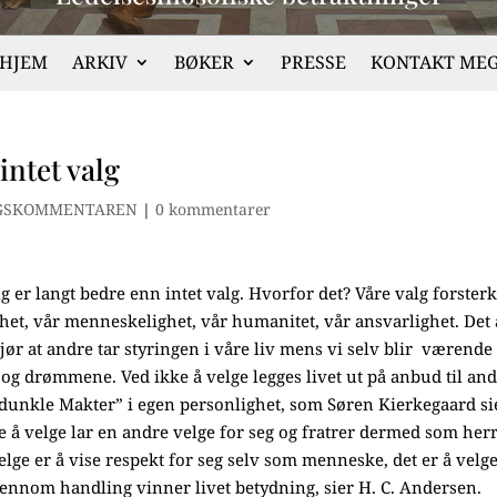
HJEM
ARKIV
BØKER
PRESSE
KONTAKT ME
intet valg
GSKOMMENTAREN
|
0 kommentarer
lg er langt bedre enn intet valg. Hvorfor det? Våre valg forster
ghet, vår menneskelighet, vår humanitet, vår ansvarlighet. Det 
jør at andre tar styringen i våre liv mens vi selv blir værende 
 og drømmene. Ved ikke å velge legges livet ut på anbud til an
de dunkle Makter” i egen personlighet, som Søren Kierkegaard si
ke å velge lar en andre velge for seg og fratrer dermed som herr
velge er å vise respekt for seg selv som menneske, det er å velg
jennom handling vinner livet betydning, sier H. C. Andersen.