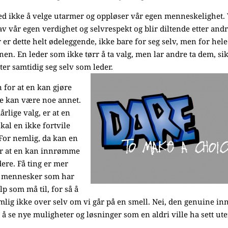
ed ikke å velge utarmer og oppløser vår egen menneskelighet. 
av vår egen verdighet og selvrespekt og blir diltende etter andr
 er dette helt ødeleggende, ikke bare for seg selv, men for hele
nen. En leder som ikke tørr å ta valg, men lar andre ta dem, si
ter samtidig seg selv som leder.
for at en kan gjøre
ne kan være noe annet.
årlige valg, er at en
skal en ikke fortvile
. For nemlig, da kan en
 er at en kan innrømme
dere. Få ting er mer
r mennesker som har
lp som må til, for så å
emlig ikke over selv om vi går på en smell. Nei, den genuine in
il å se nye muligheter og løsninger som en aldri ville ha sett ute