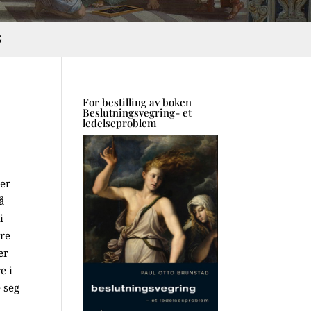
G
For bestilling av boken
Beslutningsvegring- et
ledelseproblem
ker
å
i
dre
er
e i
e seg