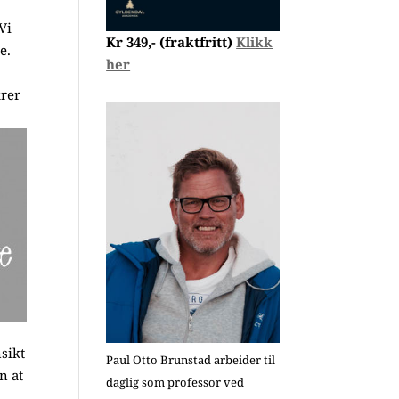
Vi
Kr 349,- (fraktfritt)
Klikk
e.
her
krer
nsikt
Paul Otto Brunstad arbeider til
n at
daglig som professor ved