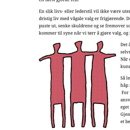
En slik livs- eller lederstil vil ikke være u
dristig liv med vågale valg er frigjørende. D
puste ut, senke skuldrene og se fremover so
kommer til syne når vi tørr å gjøre valg, og 
Det 
selv
Når 
kunn
Så l
håp 
For 
ansv
eget
Gjen
et b