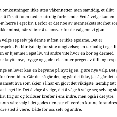
ten omkostninger, ikke uten våkennetter, men samtidig, et slikt
et å få satt foten ned er utrolig forløsende. Ved å velge kan en
m herre i eget liv. Derfor er det noe av menneskets storhet s
ikke minst, når vi tørr å ta ansvar for de valgene vi gjør.
å velge seg selv på denne måten er ikke egoisme. Det er
respekt. En blir tydelig for sine omgivelser, en tar bolig i eget li
en er hjemme i eget liv, vil andre vite hvor en bor og dermed
e knytte nye, trygge og gode relasjoner preget av tillit og respe
enge en lever kan en begynne på nytt igjen, gjøre nye valg. Det 
for fremtiden. Går det så går det, og går det ikke, ja så går det o
uansett hva som skjer, så har en gjort det viktigste, nemlig tatt
ar i eget liv. Det å våge å velge, det å våge å velge seg selv og si
 liv, frigjør og forløser krefter i ens indre, men også i det ytre.
nom våre valg i det godes tjeneste vil verden kunne forandres 
edre sted å være, både for oss selv og andre.