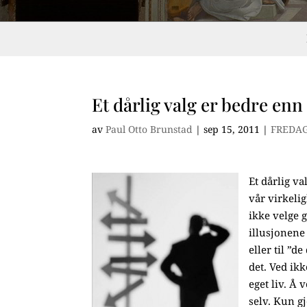
Et dårlig valg er bedre enn 
av
Paul Otto Brunstad
|
sep 15, 2011
|
FREDA
Et dårlig va
vår virkeli
ikke velge g
illusjonene
eller til ”
det. Ved ik
eget liv. Å 
selv. Kun g