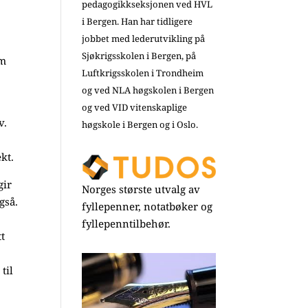
pedagogikkseksjonen ved HVL
i Bergen. Han har tidligere
jobbet med lederutvikling på
Sjøkrigsskolen i Bergen, på
om
Luftkrigsskolen i Trondheim
og ved NLA høgskolen i Bergen
og ved VID vitenskaplige
v.
høgskole i Bergen og i Oslo.
kt.
gir
Norges største utvalg av
gså.
fyllepenner, notatbøker og
fyllepenntilbehør.
tt
til