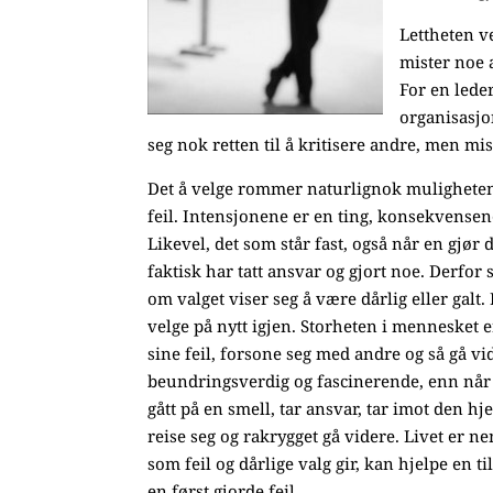
Lettheten v
mister noe 
For en leder
organisasjo
seg nok retten til å kritisere andre, men mis
Det å velge rommer naturlignok muligheten 
feil. Intensjonene er en ting, konsekvense
Likevel, det som står fast, også når en gjør d
faktisk har tatt ansvar og gjort noe. Derfor 
om valget viser seg å være dårlig eller galt
velge på nytt igjen. Storheten i mennesket
sine feil, forsone seg med andre og så gå vi
beundringsverdig og fascinerende, enn nå
gått på en smell, tar ansvar, tar imot den hje
reise seg og rakrygget gå videre. Livet er n
som feil og dårlige valg gir, kan hjelpe en t
en først gjorde feil.