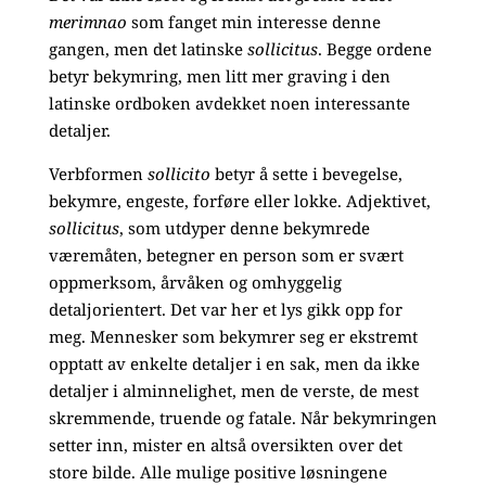
merimnao
som fanget min interesse denne
gangen, men det latinske
sollicitus
. Begge ordene
betyr bekymring, men litt mer graving i den
latinske ordboken avdekket noen interessante
detaljer.
Verbformen
sollicito
betyr å sette i bevegelse,
bekymre, engeste, forføre eller lokke. Adjektivet,
sollicitus
, som utdyper denne bekymrede
væremåten, betegner en person som er svært
oppmerksom, årvåken og omhyggelig
detaljorientert. Det var her et lys gikk opp for
meg. Mennesker som bekymrer seg er ekstremt
opptatt av enkelte detaljer i en sak, men da ikke
detaljer i alminnelighet, men de verste, de mest
skremmende, truende og fatale. Når bekymringen
setter inn, mister en altså oversikten over det
store bilde. Alle mulige positive løsningene