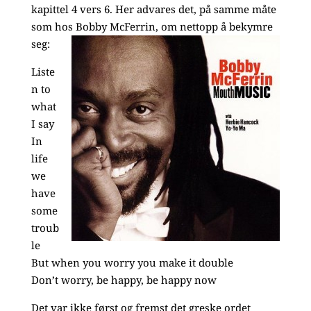
kapittel 4 vers 6. Her advares det, på samme måte
som hos Bobby McFerrin, om nettopp å bekymre
seg:
Liste
n to
what
I say
In
life
we
have
some
troub
le
But when you worry you make it double
Don’t worry, be happy, be happy now
Det var ikke først og fremst det greske ordet