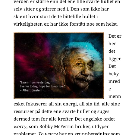
verden er større enn det ene lille svarte hullet en
selv sitter og stirrer ned i. Den som ikke har
skjønt hvor stort dette bittelille hullet i
virkeligheten er, har ikke forstått noe som helst.
Det er
her
det
ligger.
Det
beky
mred
e
menn
esket fokuserer all sin energi, all sin tid, alle sine
ressurser på dette ene svarte hullet og suges
dermed tom for alle krefter. Det engelske ordet
worry
, som Bobby McFerrin bruker, utdyper
problemet.
To worry
har en grunnbetydning som