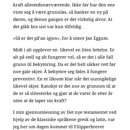
kraft allestedsnærværende. Ikke før har den ene
viste seg å være grunnløs, så banker en ny på
døren, og denne gangen er det virkelig alvor. At
det gikk bra sist var kun tilfeldig.
«Så er det på’an igjen», for å sitere Jan Eggum.
Midt i alt opplever en likevel en liten lettelse. Er
alt på stell og alt fungerer vel, så er det i alle fall
grunn til bekymring. Da er det helt sikker rett før
noe gale skjer. Å bekymre seg føles å fungere
preventivt. En er liksom klar når det uunngåelige
likevel skjer. Kanskje er det noe av grunnen til at
de er så slitesterke og gjør at de varer år etter år
uten at de taper sin kraft?
I min gjennomlesning av Det nye testamentet ved
hjelp av de klassiske språkene gresk og latin, var
jeg her om dagen kommet til Filipperbrevet