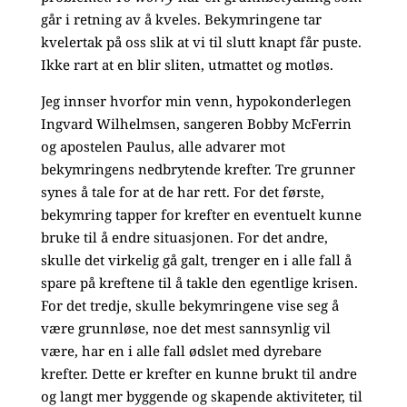
går i retning av å kveles. Bekymringene tar
kvelertak på oss slik at vi til slutt knapt får puste.
Ikke rart at en blir sliten, utmattet og motløs.
Jeg innser hvorfor min venn, hypokonderlegen
Ingvard Wilhelmsen, sangeren Bobby McFerrin
og apostelen Paulus, alle advarer mot
bekymringens nedbrytende krefter. Tre grunner
synes å tale for at de har rett. For det første,
bekymring tapper for krefter en eventuelt kunne
bruke til å endre situasjonen. For det andre,
skulle det virkelig gå galt, trenger en i alle fall å
spare på kreftene til å takle den egentlige krisen.
For det tredje, skulle bekymringene vise seg å
være grunnløse, noe det mest sannsynlig vil
være, har en i alle fall ødslet med dyrebare
krefter. Dette er krefter en kunne brukt til andre
og langt mer byggende og skapende aktiviteter, til