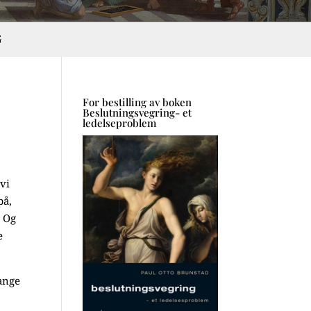
G
For bestilling av boken
Beslutningsvegring- et
ledelseproblem
 vi
på,
? Og
e
mange