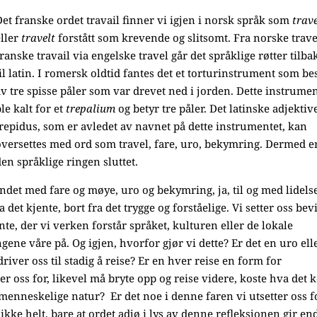
Det franske ordet travail finner vi igjen i norsk språk som
trav
eller
travelt
forstått som krevende og slitsomt. Fra norske trave
franske travail via engelske travel går det språklige røtter tilba
til latin. I romersk oldtid fantes det et torturinstrument som be
av tre spisse påler som var drevet ned i jorden. Dette instrume
ble kalt for et
trepalium
og betyr tre påler. Det latinske adjektiv
trepidus, som er avledet av navnet på dette instrumentet, kan
oversettes med ord som travel, fare, uro, bekymring. Dermed e
den språklige ringen sluttet.
det med fare og møye, uro og bekymring, ja, til og med lidels
ra det kjente, bort fra det trygge og forståelige. Vi setter oss bevi
te, der vi verken forstår språket, kulturen eller de lokale
gene våre på. Og igjen, hvorfor gjør vi dette? Er det en uro ell
river oss til stadig å reise? Er en hver reise en form for
ter oss for, likevel må bryte opp og reise videre, koste hva det 
 menneskelige natur? Er det noe i denne faren vi utsetter oss f
t ikke helt, bare at ordet adjø i lys av denne refleksjonen gir en