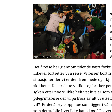
Det å reise har gjennom tidende vært forbun
Likevel fortsetter vi å reise. Vi reiser bort f
situasjoner der vi er den fremmede og ukjen
skikkene. Det er dette vi liker og bruker pen
søken etter noe vi ikke helt vet hva er som d
pilegrimsreise der vi på tross av alt vi utset
vil? Er det å bryte opp noe som ligger i vår
som det stabile livet ikke kan gi oss? Jeg ve