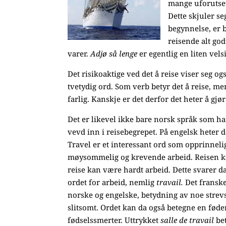
mange uforutset
Dette skjuler se
begynnelse, er 
reisende alt god
varer.
Adjø så lenge
er egentlig en liten vel
Det risikoaktige ved det å reise viser seg o
tvetydig ord. Som verb betyr det å reise, me
farlig. Kanskje er det derfor det heter å gjø
Det er likevel ikke bare norsk språk som ha
vevd inn i reisebegrepet. På engelsk heter d
Travel er et interessant ord som opprinneli
møysommelig og krevende arbeid. Reisen kr
reise kan være hardt arbeid. Dette svarer da
ordet for arbeid, nemlig
travail.
Det franske
norske og engelske, betydning av noe stre
slitsomt. Ordet kan da også betegne en fød
fødselssmerter. Uttrykket
salle de travail
be