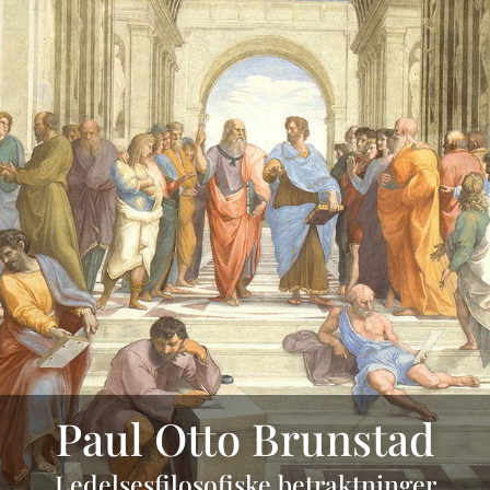
Paul Otto Brunstad
Ledelsesfilosofiske betraktninger