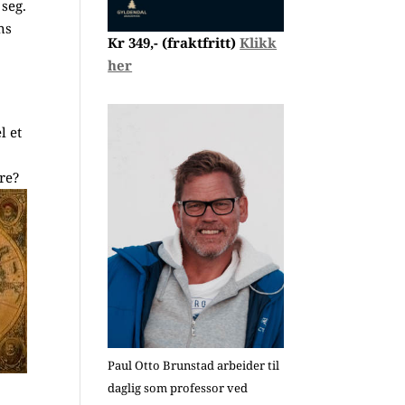
 seg.
ns
Kr 349,- (fraktfritt)
Klikk
her
n
l et
g
are?
Paul Otto Brunstad arbeider til
daglig som professor ved