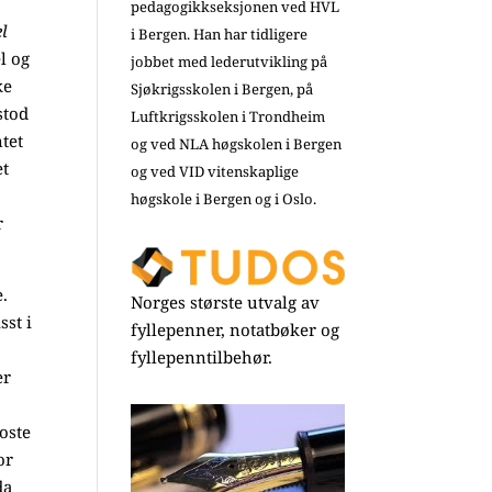
pedagogikkseksjonen ved HVL
el
i Bergen. Han har tidligere
l og
jobbet med lederutvikling på
ke
Sjøkrigsskolen i Bergen, på
stod
Luftkrigsskolen i Trondheim
ntet
og ved NLA høgskolen i Bergen
et
og ved VID vitenskaplige
høgskole i Bergen og i Oslo.
r
e.
Norges største utvalg av
sst i
fyllepenner, notatbøker og
fyllepenntilbehør.
er
koste
or
da