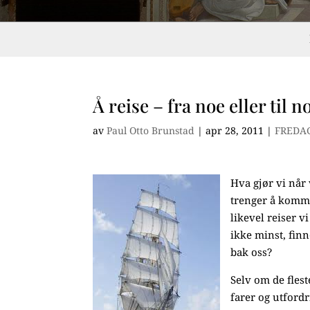
Å reise – fra noe eller til n
av
Paul Otto Brunstad
|
apr 28, 2011
|
FREDA
Hva gjør vi når 
trenger å komme 
likevel reiser 
ikke minst, finn
bak oss?
Selv om de fles
farer og utfordr