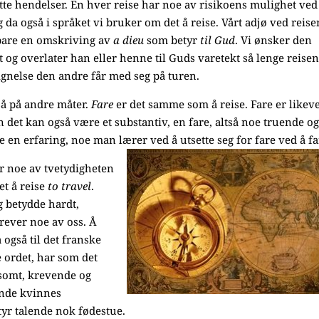
te hendelser. En hver reise har noe av risikoens mulighet ved
g da også i språket vi bruker om det å reise. Vårt adjø ved reise
bare en omskriving av
a dieu
som betyr
til Gud
. Vi ønsker den
t og overlater han eller henne til Guds varetekt så lenge reise
signelse den andre får med seg på turen.
gså på andre måter.
Fare
er det samme som å reise. Fare er likeve
n det kan også være et substantiv, en fare, altså noe truende o
re en erfaring, noe man lærer ved å utsette seg for fare ved å f
r noe av tvetydigheten
et å reise
to travel
.
g betydde hardt,
ever noe av oss. Å
 også til det franske
 ordet, har som det
vsomt, krevende og
ende kvinnes
tyr talende nok fødestue.