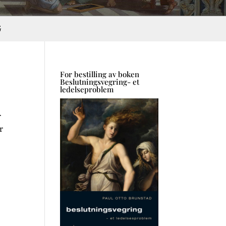
G
For bestilling av boken
Beslutningsvegring- et
ledelseproblem
r
r