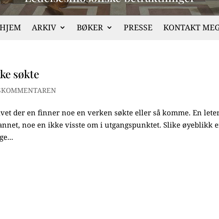
HJEM
ARKIV
BØKER
PRESSE
KONTAKT ME
kke søkte
SKOMMENTAREN
ivet der en finner noe en verken søkte eller så komme. En lete
 annet, noe en ikke visste om i utgangspunktet. Slike øyeblikk e
e...