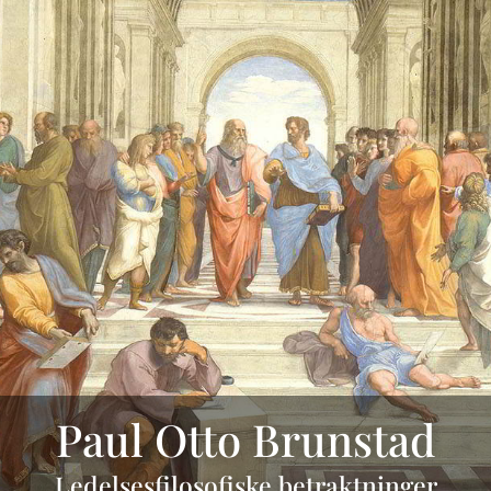
Paul Otto Brunstad
Ledelsesfilosofiske betraktninger