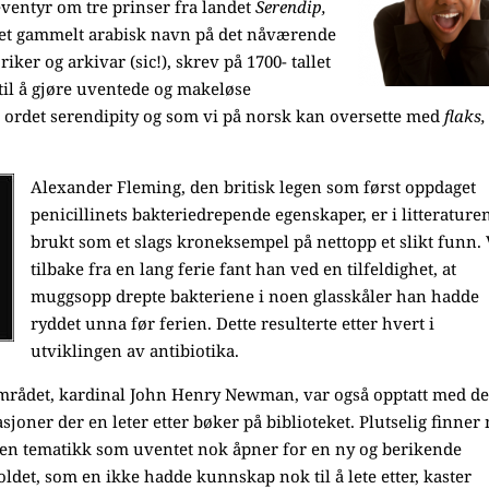
ventyr om tre prinser fra landet
Serendip,
et gammelt arabisk navn på det nåværende
ker og arkivar (sic!), skrev på 1700- tallet
til å gjøre uventede og makeløse
å ordet serendipity og som vi på norsk kan oversette med
flaks,
Alexander Fleming, den britisk legen som først oppdaget
penicillinets bakteriedrepende egenskaper, er i litterature
brukt som et slags kroneksempel på nettopp et slikt funn. 
tilbake fra en lang ferie fant han ved en tilfeldighet, at
muggsopp drepte bakteriene i noen glasskåler han hadde
ryddet unna før ferien. Dette resulterte etter hvert i
utviklingen av antibiotika.
gområdet, kardinal John Henry Newman, var også opptatt med d
joner der en leter etter bøker på biblioteket. Plutselig finner
 en tematikk som uventet nok åpner for en ny og berikende
ldet, som en ikke hadde kunnskap nok til å lete etter, kaster