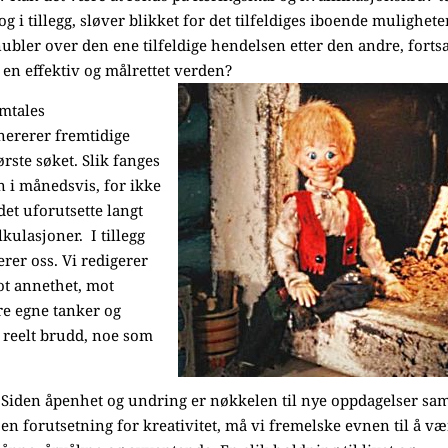
og i tillegg, sløver blikket for det tilfeldiges iboende mulighete
ubler over den ene tilfeldige hendelsen etter den andre, fortsa
 en effektiv og målrettet verden?
mtales
nererer fremtidige
ørste søket. Slik fanges
n i månedsvis, for ikke
 det uforutsette langt
kulasjoner. I tillegg
erer oss. Vi redigerer
ot annethet, mot
re egne tanker og
oe reelt brudd, noe som
Siden åpenhet og undring er nøkkelen til nye oppdagelser sa
en forutsetning for kreativitet, må vi fremelske evnen til å v