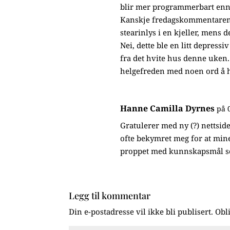
blir mer programmerbart enn 
Kanskje fredagskommentarene 
stearinlys i en kjeller, mens d
Nei, dette ble en litt depressi
fra det hvite hus denne uken. T
helgefreden med noen ord å ho
Hanne Camilla Dyrnes
på 
Gratulerer med ny (?) nettside
ofte bekymret meg for at mine
proppet med kunnskapsmål so
Legg til kommentar
Din e-postadresse vil ikke bli publisert.
Obl