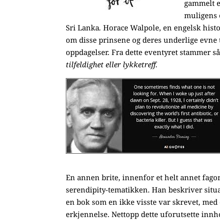
gammelt e
muligens 
Sri Lanka
.
Horace Walpole, en engelsk histori
om disse prinsene og deres underlige evne 
oppdagelser. Fra dette eventyret stammer s
tilfeldighet eller lykketreff.
En annen brite, innenfor et helt annet fa
serendipity-tematikken. Han beskriver situas
en bok som en ikke visste var skrevet, med
erkjennelse. Nettopp dette uforutsette innho