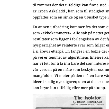
til rommet der det tilfeldige kan finne sted, 
Er Espen Askeladd , han som til stadighet sn
oppfattes som en sinke og en uønsket type i
En annen utfordring kommer fra det som o
som «ekkokammeret». Alle søk på nettet ge
resultater som ligger i forlengelsen av det f
nysgjerrighet av relaterte svar som følger e
å si årevis etterpå. En fanges i en boble der
på vei er temmet av algoritmens lineære kal
har vi lett for å ta inn bare det som interess
vår verden på en måte som beskytter oss m
mangfoldet. Vi møter på den måten bare vå
ideer i stadig nye utgaver, uten at det er n
kan bryte inn tilfeldig eller mer på slump.