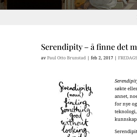
Serendipity – å finne det 
av
Paul Otto Brunstad
|
feb 2, 2017
|
FREDAG
Serendipi
søkte elle
annet, noe
for nye og
teknologi
kunnskap
Serendipi