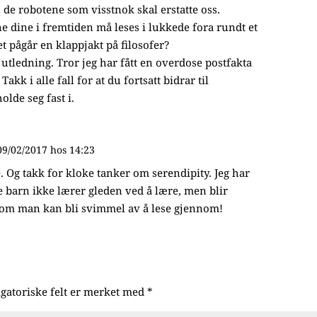
de robotene som visstnok skal erstatte oss.
dine i fremtiden må leses i lukkede fora rundt et
et pågår en klappjakt på filosofer?
v utledning. Tror jeg har fått en overdose postfakta
akk i alle fall for at du fortsatt bidrar til
lde seg fast i.
09/02/2017 hos 14:23
. Og takk for kloke tanker om serendipity. Jeg har
 barn ikke lærer gleden ved å lære, men blir
m man kan bli svimmel av å lese gjennom!
igatoriske felt er merket med
*