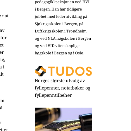
pedagogikkseksjonen ved HVL
i Bergen. Han har tidligere
ør at
jobbet med lederutvikling på
Sjøkrigsskolen i Bergen, på
 av
Luftkrigsskolen i Trondheim
 for
og ved NLA høgskolen i Bergen
et
og ved VID vitenskaplige
er
høgskole i Bergen og i Oslo.
ng,
a i
lk
Norges største utvalg av
fyllepenner, notatbøker og
fyllepenntilbehør.
 om
nå
r
tter