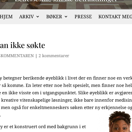
HJEM
ARKIV
BØKER
PRESSE
KONTAKT ME
man ikke søkte
SKOMMENTAREN
|
2 kommentarer
ty
betegner berikende øyeblikk i livet der en finner noe en ver
r så komme. En leter etter noe helt spesielt, men finner noe hel
 en ikke visste om i utgangspunktet. Slike øyeblikk er avgjør
 kreative vitenskapelige løsninger, ikke bare innenfor medisin
, men også for enkeltmenneskers søken etter ny erkjennelse o
.
ty er et konstruert ord med bakgrunn i et