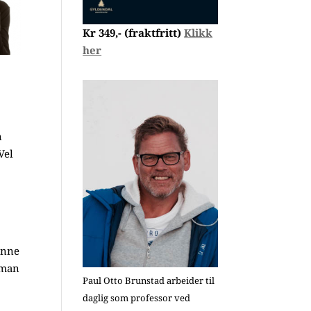
Kr 349,- (fraktfritt)
Klikk
her
n
Vel
enne
 man
Paul Otto Brunstad arbeider til
daglig som professor ved