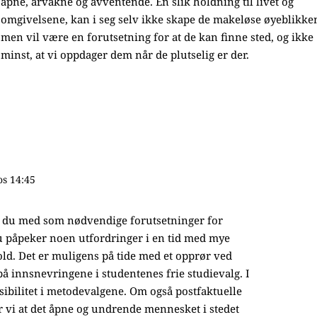
åpne, årvåkne og avventende. En slik holdning til livet og
omgivelsene, kan i seg selv ikke skape de makeløse øyeblikke
men vil være en forutsetning for at de kan finne sted, og ikke
minst, at vi oppdager dem når de plutselig er der.
os 14:45
r du med som nødvendige forutsetninger for
du påpeker noen utfordringer i en tid med mye
d. Det er muligens på tide med et opprør ved
 innsnevringene i studentenes frie studievalg. I
fleksibilitet i metodevalgene. Om også postfaktuelle
r vi at det åpne og undrende mennesket i stedet