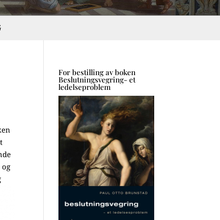
G
For bestilling av boken
Beslutningsvegring- et
ledelseproblem
ken
t
ende
 og
g