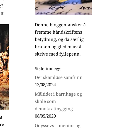
r?
tt
Denne bloggen ønsker å
fremme håndskriftens
betydning, og da særlig
bruken og gleden av å
skrive med fyllepenn.
Siste innlegg
Det skamløse samfunn
13/08/2024
Måltidet i barnhage og
skole som
demokratibygging
08/05/2020
mt
ære
Odyssevs – mentor og