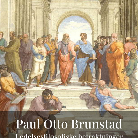
Paul Otto Brunstad
Ledelsesfilosofiske betraktninger