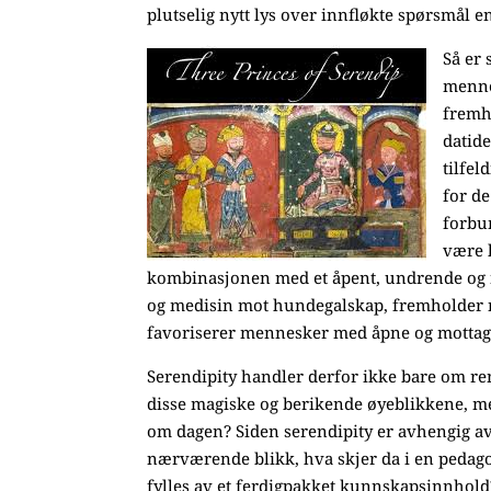
plutselig nytt lys over innfløkte spørsmål e
Så er 
menne
fremhe
datide
tilfel
for d
forbun
være k
kombinasjonen med et åpent, undrende og n
og medisin mot hundegalskap, fremholder no
favoriserer mennesker med åpne og mottage
Serendipity handler derfor ikke bare om rent
disse magiske og berikende øyeblikkene, me
om dagen? Siden serendipity er avhengig a
nærværende blikk, hva skjer da i en pedago
fylles av et ferdigpakket kunnskapsinnhold