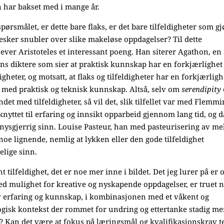
n har bakset med i mange år.
spørsmålet, er dette bare flaks, er det bare tilfeldigheter som gj
sker snubler over slike makeløse oppdagelser? Til dette
ver Aristoteles et interessant poeng. Han siterer Agathon, en
ns diktere som sier at praktisk kunnskap har en forkjærlighet
digheter, og motsatt, at flaks og tilfeldigheter har en forkjærligh
e med praktisk og teknisk kunnskap. Altså, selv om
serendipity
det med tilfeldigheter, så vil det, slik tilfellet var med Flemmi
nyttet til erfaring og innsikt opparbeid gjennom lang tid, og d
ysgjerrig sinn. Louise Pasteur, han med pasteurisering av me
e lignende, nemlig at lykken eller den gode tilfeldighet
lige sinn.
 tilfeldighet, det er noe mer inne i bildet. Det jeg lurer på er
d mulighet for kreative og nyskapende oppdagelser, er truet 
v erfaring og kunnskap, i kombinasjonen med et våkent og
gisk kontekst der rommet for undring og ettertanke stadig me
? Kan det være at fokus på læringsmål og kvalifikasjonskrav te