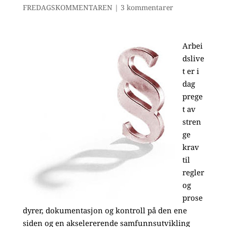
FREDAGSKOMMENTAREN
|
3 kommentarer
Arbei
dslive
t er i
dag
prege
t av
stren
ge
krav
til
regler
og
prose
dyrer, dokumentasjon og kontroll på den ene
siden og en akselererende samfunnsutvikling