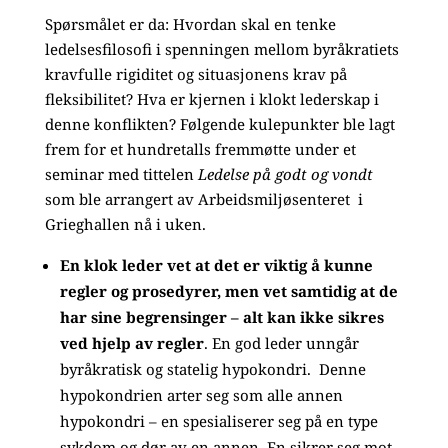
Spørsmålet er da: Hvordan skal en tenke
ledelsesfilosofi i spenningen mellom byråkratiets
kravfulle rigiditet og situasjonens krav på
fleksibilitet? Hva er kjernen i klokt lederskap i
denne konflikten? Følgende kulepunkter ble lagt
frem for et hundretalls fremmøtte under et
seminar med tittelen
Ledelse på godt og vondt
som ble arrangert av Arbeidsmiljøsenteret i
Grieghallen nå i uken.
En klok leder vet at det er viktig å kunne
regler og prosedyrer, men vet samtidig at de
har sine begrensinger – alt kan ikke sikres
ved hjelp av regler
. En god leder unngår
byråkratisk og statelig hypokondri. Denne
hypokondrien arter seg som alle annen
hypokondri – en spesialiserer seg på en type
sykdom og dør av en annen. En sikrer seg mot