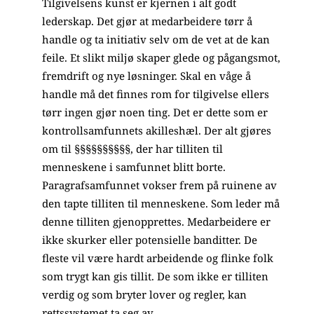
Tilgivelsens kunst er kjernen i alt godt
lederskap. Det gjør at medarbeidere tørr å
handle og ta initiativ selv om de vet at de kan
feile. Et slikt miljø skaper glede og pågangsmot,
fremdrift og nye løsninger. Skal en våge å
handle må det finnes rom for tilgivelse ellers
tørr ingen gjør noen ting. Det er dette som er
kontrollsamfunnets akilleshæl. Der alt gjøres
om til §§§§§§§§§§, der har tilliten til
menneskene i samfunnet blitt borte.
Paragrafsamfunnet vokser frem på ruinene av
den tapte tilliten til menneskene. Som leder må
denne tilliten gjenopprettes. Medarbeidere er
ikke skurker eller potensielle banditter. De
fleste vil være hardt arbeidende og flinke folk
som trygt kan gis tillit. De som ikke er tilliten
verdig og som bryter lover og regler, kan
rettssystemet ta seg av.