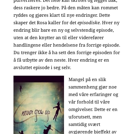
pulveriseres. Det hele kan skrotes og legges bak,
dess raskere jo bedre. På den måten kan rommet
ryddes og gjøres klart til nye endringer. Dette
skaper det Rosa kaller for det
episodiske
. Hver ny
endring blir bare en ny og selvstendig episode,
uten at den knytter an til eller viderefører
handlingene eller hendelsene fra forrige episode.
Du trenger ikke å ha sett den forrige episoden for
å få utbytte av den neste. Hver endring er en
avsluttet episode i seg selv.
Mangel på en slik
sammenheng gjør noe
med våre erfaringer og
vår forhold til våre
omgivelser. Dette er en
uforutsett, men
samtidig svært
avgjørende bieffekt av