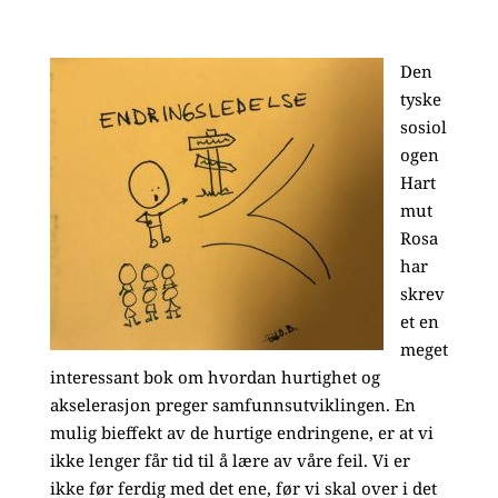
Den
tyske
sosiol
ogen
Hart
mut
Rosa
har
skrev
et en
meget
interessant bok om hvordan hurtighet og
akselerasjon preger samfunnsutviklingen. En
mulig bieffekt av de hurtige endringene, er at vi
ikke lenger får tid til å lære av våre feil. Vi er
ikke før ferdig med det ene, før vi skal over i det