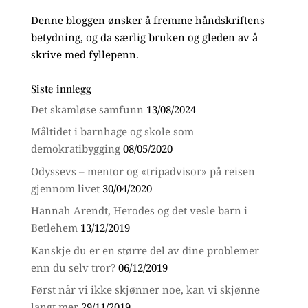
Denne bloggen ønsker å fremme håndskriftens
betydning, og da særlig bruken og gleden av å
skrive med fyllepenn.
Siste innlegg
Det skamløse samfunn
13/08/2024
Måltidet i barnhage og skole som
demokratibygging
08/05/2020
Odyssevs – mentor og «tripadvisor» på reisen
gjennom livet
30/04/2020
Hannah Arendt, Herodes og det vesle barn i
Betlehem
13/12/2019
Kanskje du er en større del av dine problemer
enn du selv tror?
06/12/2019
Først når vi ikke skjønner noe, kan vi skjønne
langt mer
29/11/2019