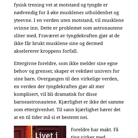
fysisk trening vet at motstand og tyngde er
nødvendig for å øke musklenes utholdenhet og
yteevne. I en verden uten motstand, vil musklene
svinne inn. Dette er problemet som astronautene
sliter med. Fraværet av tyngdekraften gjør at de
ikke får brukt musklene sine og dermed
akselererer kroppens forfall.
Ettergivne foreldre, som ikke melder sine egne
behov og grenser, skaper et vektløst univers for
sine barn. Overgangen til den virkelige verden,
en verden der tyngdekraften gjør alt mer
komplisert, vil bli dramatisk for disse
barneastronautene. Kjærlighet er ikke det samme
som ettergivenhet. Til sann kjærlighet hører det
at en til tider må si et bestemt nei.
Foreldre har makt. Få
ting virker med