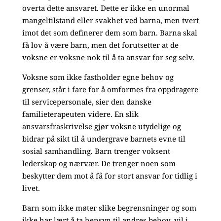
overta dette ansvaret. Dette er ikke en unormal
mangeltilstand eller svakhet ved barna, men tvert
imot det som definerer dem som barn. Barna skal
få lov å være barn, men det forutsetter at de
voksne er voksne nok til å ta ansvar for seg selv.
Voksne som ikke fastholder egne behov og
grenser, står i fare for å omformes fra oppdragere
til servicepersonale, sier den danske
familieterapeuten videre. En slik
ansvarsfraskrivelse gjør voksne utydelige og
bidrar på sikt til å undergrave barnets evne til
sosial samhandling. Barn trenger voksent
lederskap og nærvær. De trenger noen som
beskytter dem mot å få for stort ansvar for tidlig i
livet.
Barn som ikke møter slike begrensninger og som
ikke har lært å ta hensyn til andres behov, vil i