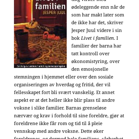
ødeleggende enn når de
som har makt later som
de ikke har det, skriver
Jesper Juul videre i sin
bok
Livet i familien
. I
familier der barna har
tatt kontroll over
økonomistyring, over
den emosjonelle
stemningen i hjemmet eller over den sosiale
organiseringen av hverdag og fritid, der vil
fellesskapet fort bli svært vanskelig. Et annet
aspekt er at det heller ikke blir plass til andre
voksne i slike familier. Barnas grenseløse
nærvær og krav i forhold til sine foreldre, gjør at
foreldrene ikke får rom og tid til å pleie
vennskap med andre voksne. Dette øker
foreldrenes, og dermed hele familiens, sårbarhet